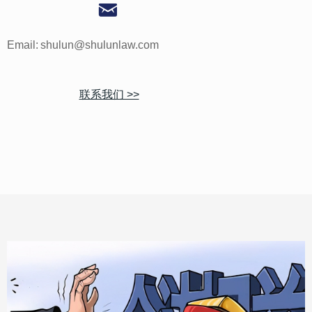
낂
Email:
shulun@shulunlaw.com
联系我们 >>